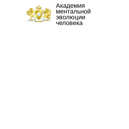
Академия
ментальной
эволюции
человека
Уникальные технологии
вертикального роста
New!
4 этапа включения
Финансового Потока
Финансовое наставничество
Достигни финансовых целей
Включи финансовые архетипы