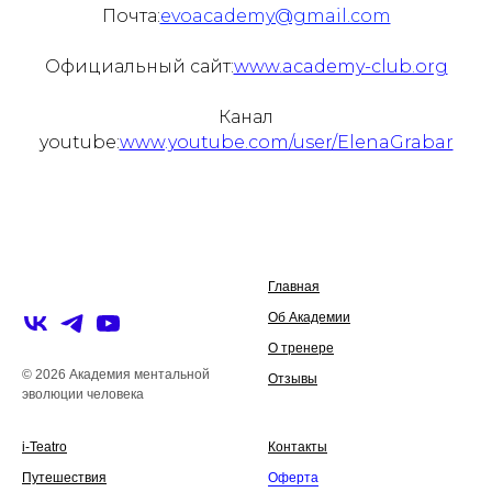
Почта:
evoacademy@gmail.com
Официальный сайт:
www.academy-club.org
Канал
youtube:
www.youtube.com/user/ElenaGrabar
Главная
Об Академии
О тренере
© 2026 Академия ментальной
Отзывы
эволюции человека
i-Teatro
Контакты
Путешествия
Оферта